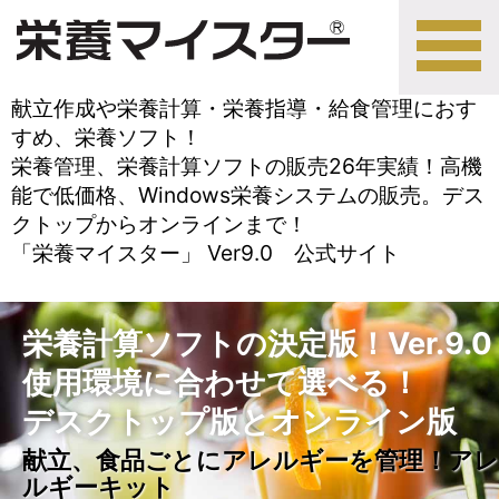
tog
nav
献立作成や栄養計算・栄養指導・給食管理におす
すめ、栄養ソフト！
栄養管理、栄養計算ソフトの販売26年実績！高機
能で低価格、Windows栄養システムの販売。デス
クトップからオンラインまで！
「栄養マイスター」 Ver9.0 公式サイト
栄養計算ソフトの決定版！Ver.9.0
使用環境に合わせて選べる！
デスクトップ版とオンライン版
献立、食品ごとにアレルギーを管理！アレ
ルギーキット