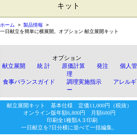
キット
ホーム
製品情報
一日献立を簡単に横展開。オプション 献立展開キット
オプション
献立展開
統 計
原価計算
発注
個人
理
食事バランスガイド
調理実施指示
アレルギ
ー
献立展開キット 基本仕様 定価11,000円（税抜）
オンライン版年額6,800円 月額600円
印刷全1種類A３印刷
一日献立を7日分横に並べて一括編集。