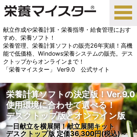
tog
nav
献立作成や栄養計算・栄養指導・給食管理におす
すめ、栄養ソフト！
栄養管理、栄養計算ソフトの販売26年実績！高機
能で低価格、Windows栄養システムの販売。デス
クトップからオンラインまで！
「栄養マイスター」 Ver9.0 公式サイト
栄養計算ソフトの決定版！Ver.9.0
使用環境に合わせて選べる！
デスクトップ版とオンライン版
一日献立を横展開！献立展開キット
デスクトップ版 定価36,300円(税込)～