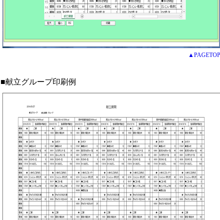
▲PAGETO
■献立グループ印刷例