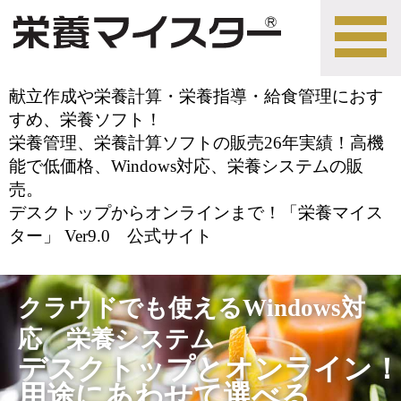
toggle
navigat
献立作成や栄養計算・栄養指導・給食管理におす
すめ、栄養ソフト！
栄養管理、栄養計算ソフトの販売26年実績！高機
能で低価格、Windows対応、栄養システムの販
売。
デスクトップからオンラインまで！「栄養マイス
ター」 Ver9.0 公式サイト
クラウドでも使えるWindows対
応 栄養システム
デスクトップとオンライン！
用途にあわせて選べる