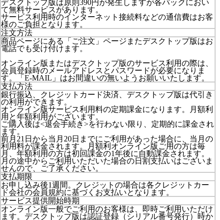
デスクトップ版は原則390円が発生しますが各パックにおい
て無料サービスがあります。
サービス利用時のインターネット接続料などの通信費はお客
様のご負担となります。
注文方法
商品ページにある「ご注文」ページまたデスクトップ版はお
電話でも受け付けます。
オンライン版またはデスクトップ版のサービス利用の際は、
会員登録時のメールアドレスとパスワードが必要になりま
す。「E-MAIL」はお間違いの無いようお願いいたします。
支払方法
銀行振込、クレジットカード決済、デスクトップ版は代引き
の利用ができます。
オンライン版サービス利用料の定期課金になります。月額利
用と年額利用がございます。
ご購入後は<退会手続き>を行わない限り、定期的に課金され
ます。
前月21日から当月20日までにご利用があった場合に、当月の
利用料が課金されます。月額利オンライン版ご用の方は毎
月、年額利用の方は初回課金の1年後に自動課金されます。
月の途中からご利用いただいた場合の日割支払いはございま
せんので、ご了承ください。
支払期限
お申し込み後1週間。クレジットの場合は各クレジットカー
ド会社の会員規約に基づくお支払いとなります。
サービス提供開始時期
オンライン版一般でご利用のお客様は、即時ご利用いただけ
ます。デスクトップ版は認証登録（シリアル番号発行）時か