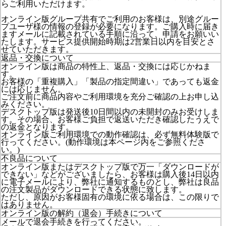
らご利用いただけます。
オンライン版グループ共有でご利用のお客様は、別途グルー
プユーザ様の情報の登録が必要になります。ご購入時に届き
ますメールに記載されている手順に沿って、申請をお願いい
たします。サービス提供開始時期は2営業日以内を目安とさ
せていただきます。
返品・交換について
オンライン版は商品の特性上、返品・交換には応じかねま
す。
お客様の「重複購入」「製品の指定間違い」であっても返金
には応じません。
ご注文前に商品内容やご利用環境を充分ご確認の上お申し込
みください。
デスクトップ版は発送後10日間以内の未開封のみお受けしま
す。その場合、お客様ご負担で返送いただき確認したうえで
の返金となります。
オンライン版ご利用環境での動作確認は、必ず無料体験版で
行ってください。(動作環境は本ページ内をご参照くださ
い。)
不良品について
オンライン版またはデスクトップ版で万一「ダウンロードが
できない」などがございましたら、お客様は購入後14日以内
に電子メールにより、弊社に通知するものとし、弊社は良品
の注文製品がダウンロードできる状態に致します。
ただし、原因がお客様固有の環境に依る場合は、この限りで
はありません。
オンライン版の解約（退会）手続きについて
メールで退会手続きを行ってください。