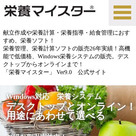
tog
nav
献立作成や栄養計算・栄養指導・給食管理におす
すめ、栄養ソフト！
栄養管理、栄養計算ソフトの販売26年実績！高機
能で低価格、Windows栄養システムの販売。デス
クトップからオンラインまで！
「栄養マイスター」 Ver9.0 公式サイト
Windows対応 栄養システム
デスクトップとオンライン！
用途にあわせて選べる