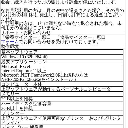
退会手続きを行った月の翌月より課金が停止いたします。
なお月額利用の方は、月の途中で退会された場合、その月の
1カ月分の利用料は発生し、日割り計算による返金はござい
ません。
年額利用の方は、1年に満たない時点で退会された場合、未
利用分の返金はございません。
サポート・お問い合わせ
「栄養マイスター」窓口 「食品マイスター」窓口
フォーム
でお問い合わせを受け付けております。
動作環境
基本ソフトウェア
Windows 10 (32bit/64bit)
必要アプリケーション
Microsoft Excel
Internet Explorer 11以上
Microsoft .NET Framework2.0以上(XPの方は
NetFx20SP2_x86.exeをインストール )
コンピューター本体
上記ソフトウェアが動作するパーソナルコンピュータ
メモリー
2GB以上を推奨
ハードディスク空き容量
2GB以上を推奨
プリンター
上記ソフトウェアで使用可能なプリンター およびプリンタ
ドライバ
ディスプレー 解像度