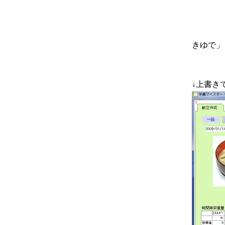
きゆで」
↓上書き