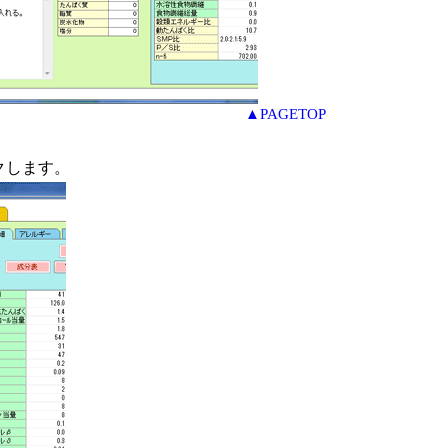
▲PAGETOP
クします。