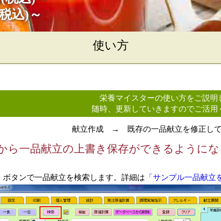
(税込)～
使い方
栄養マイスターの使い方をご説明
随時、更新していきますのでご活用
献立作成 → 既存の一品献立を修正し
規で作成
献立を修正して作
成
立作成
を作成する
る
録する
データを共有する
ループ化する
ューを作成する
品・一食を登録す
書き保存する
食品として登録す
食数を管理する
5.0から一品献立の上書き保存ができるように
」ボタンで一品献立を検索します。詳細は
「サンプル一品献立
て