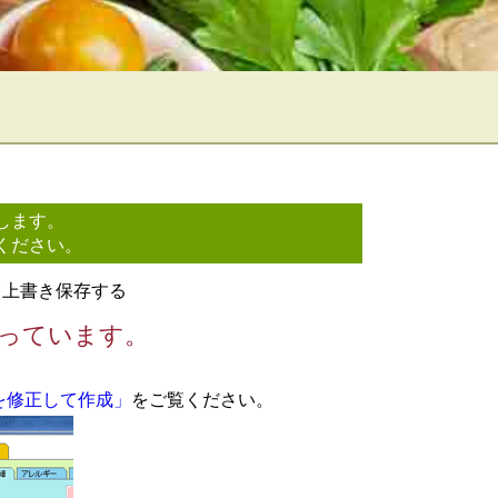
します。
ください。
て上書き保存する
なっています。
を修正して作成」
をご覧ください。