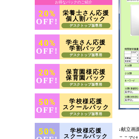
お得なパックのご紹介
20%
栄養士さん応援
個人割パック
OFF!
デスクトップ版専用
40%
学生さん応援
学割パック
OFF!
デスクトップ版専用
20%
保育園様応援
保育園パック
OFF!
デスクトップ版専用
50%
学校様応援
スクールパック
OFF!
デスクトップ版専用
↓献立画
50%
学校様応援
スクールパック
ここでは