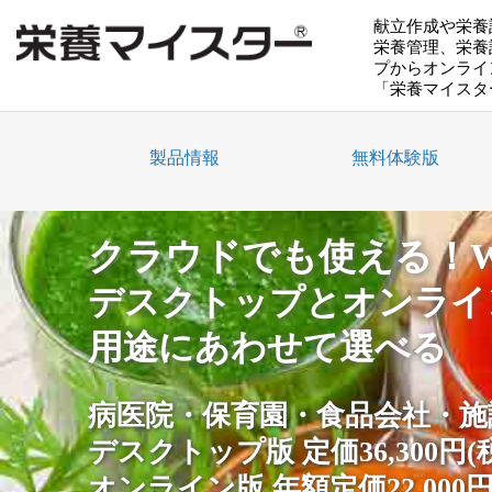
献立作成や栄養
栄養管理、栄養
プからオンライ
「栄養マイスター
製品情報
無料体験版
クラウドでも使える！Wi
デスクトップとオンライ
用途にあわせて選べる
病医院・保育園・食品会社・施
デスクトップ版 定価36,300円(
オンライン版 年額定価22,000円