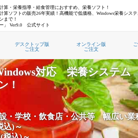
計算・栄養指導・給食管理におすすめ、栄養ソフト！
計算ソフトの販売26年実績！高機能で低価格、Windows栄養シス
ンまで！
」 Ver9.0 公式サイト
デスクトップ版
オンライン版
ご
ご注文
ご注文
ndows対応 栄養システム
ン！
設・学校・飲食店・公共等 幅広い業
税込)～
(税込)～